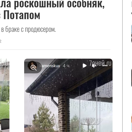
ала роскошный особняк,
с Потапом
 в браке с продюсером.
2