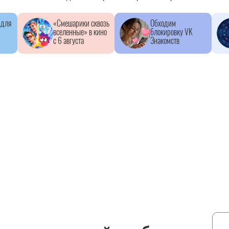
 для
«Смешарики сквозь
Обходим
вселенные» в кино
блокировку VK
с 6 августа
Знакомств