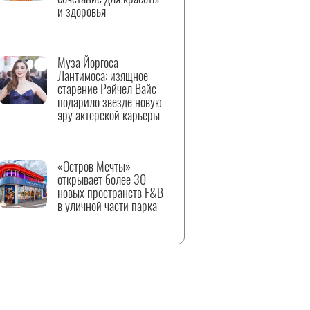
и здоровья
Муза Йоргоса
Лантимоса: изящное
старение Рэйчел Вайс
подарило звезде новую
эру актерской карьеры
«Остров Мечты»
открывает более 30
новых пространств F&B
в уличной части парка