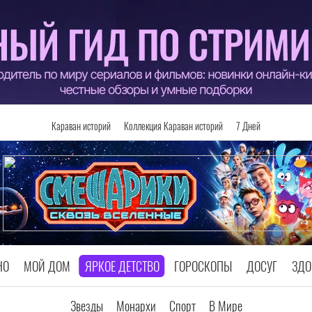
Караван историй
Коллекция Караван историй
7 Дней
НО
МОЙ ДОМ
ЯРКОЕ ДЕТСТВО
ГОРОСКОПЫ
ДОСУГ
ЗДО
Звезды
Монархи
Спорт
В Мире