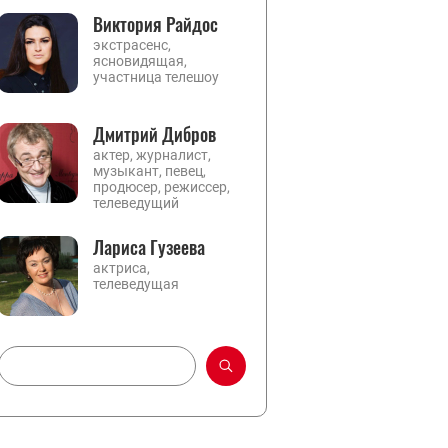
Виктория Райдос
экстрасенс,
ясновидящая,
участница телешоу
Дмитрий Дибров
актер, журналист,
музыкант, певец,
продюсер, режиссер,
телеведущий
Лариса Гузеева
актриса,
телеведущая