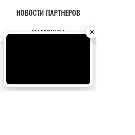
НОВОСТИ ПАРТНЕРОВ
МАГАЗИНЫ
×
АО «Издательство СЕМЬ ДНЕЙ»
использует
cookie
для персонализации сервисов и
удобства пользователей. Вы можете
запретить сохранение cookie в настройках
своего браузера.
Хорошо