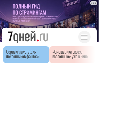
Сериал августа для
«Смешарики сквозь
поклонников фэнтези
вселенные» уже в кино