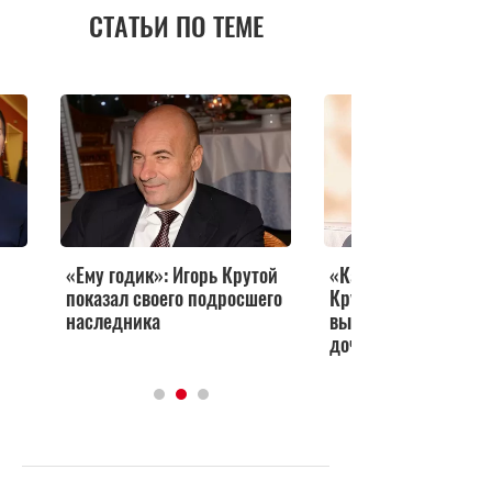
СТАТЬИ ПО ТЕМЕ
«Ему годик»: Игорь Крутой
«Какие красотки!» И
показал своего подросшего
Крутой устроил се
наследника
выход в свет с жено
дочерью