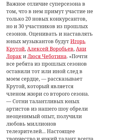
Важное отличие суперсезона в
том, что в нем примут участие не
только 20 новых конкурсантов,
но и 30 участников из прошлых
сезонов. Оценивать и наставлять
юных музыкантов будут
Игорь
Крутой
,
Алексей Воробьев
,
Ани
Лорак
и
Люся Чеботина
. «Почти
все ребята из прошлых сезонов
оставили тот или иной след в
моем сердце, — рассказывает
Крутой, который является
членом жюри со второго сезона.
— Сотни талантливых юных
артистов из нашего шоу обрели
неоценимый опыт, получили
любовь миллионов
телезрителей... Настоящее
творчество и яркий талант всегда