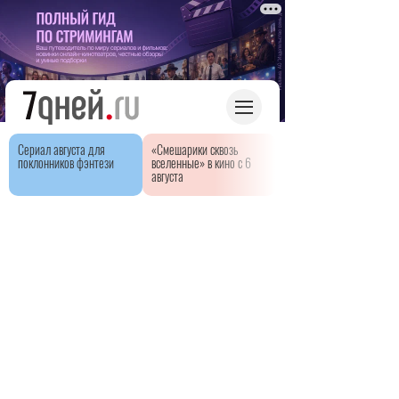
Сериал августа для
«Смешарики сквозь
поклонников фэнтези
вселенные» в кино с 6
августа