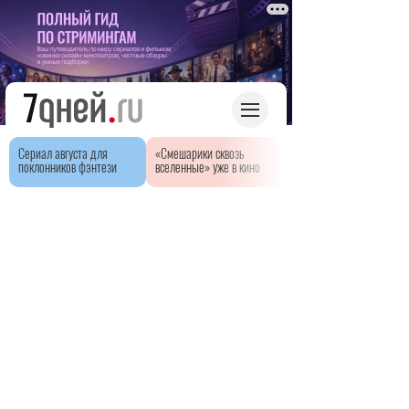
Сериал августа для
«Смешарики сквозь
поклонников фэнтези
вселенные» уже в кино