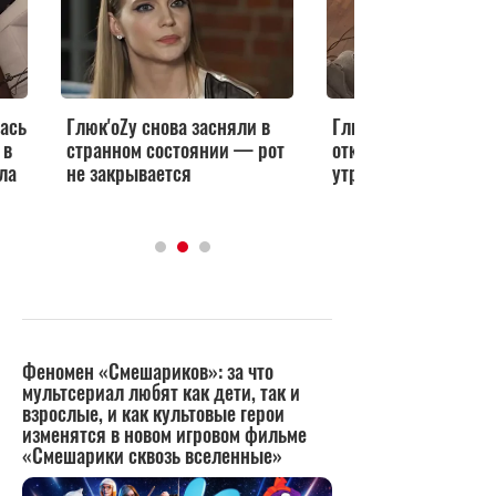
ась
Глюк'оZу снова засняли в
Глюк'оZа поделилас
 в
странном состоянии — рот
откровением о тяже
ла
не закрывается
утрате — это ее сл