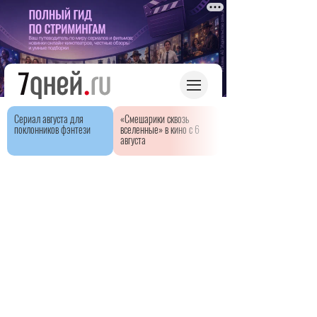
Сериал августа для
«Смешарики сквозь
поклонников фэнтези
вселенные» в кино с 6
августа