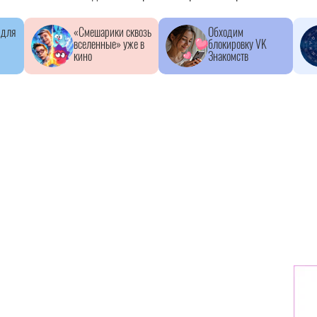
 для
«Смешарики сквозь
Обходим
вселенные» уже в
блокировку VK
кино
Знакомств