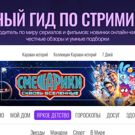
Караван историй
Коллекция Караван историй
7 Дней
НО
МОЙ ДОМ
ЯРКОЕ ДЕТСТВО
ГОРОСКОПЫ
ДОСУГ
ЗДО
Звезды
Монархи
Спорт
В Мире