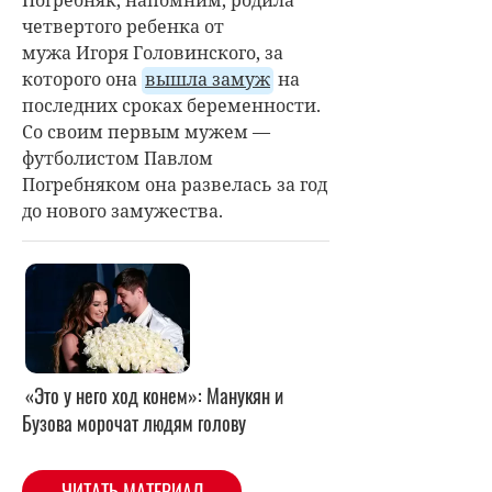
Погребняк, напомним, родила
четвертого ребенка от
мужа
Игоря Головинского
, за
которого она
вышла замуж
на
последних сроках беременности.
Со своим первым мужем —
футболистом Павлом
Погребняком она развелась за год
до нового замужества.
«Это у него ход конем»: Манукян и
Бузова морочат людям голову
ЧИТАТЬ МАТЕРИАЛ