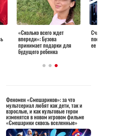
«Сколько всего ждет
Счастливая Бузова
сь
впереди»: Бузова
поставила точку в с
принимает подарки для
ее беременности
будущего ребенка