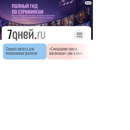
Сериал августа для
«Смешарики сквозь
поклонников фэнтези
вселенные» уже в кино