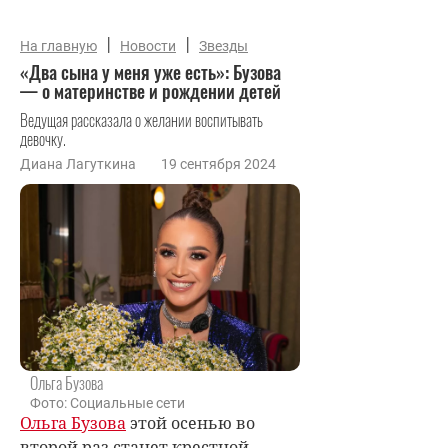
|
|
На главную
Новости
Звезды
«Два сына у меня уже есть»: Бузова
— о материнстве и рождении детей
Ведущая рассказала о желании воспитывать
девочку.
Диана Лагуткина
19 сентября 2024
Ольга Бузова
Фото: Социальные сети
Ольга Бузова
этой осенью во
второй раз станет крестной