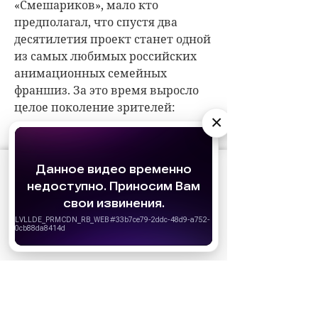
×
АО «Издательство СЕМЬ ДНЕЙ»
использует
cookie
для персонализации сервисов и
удобства пользователей. Вы можете
запретить сохранение cookie в настройках
своего браузера.
Хорошо