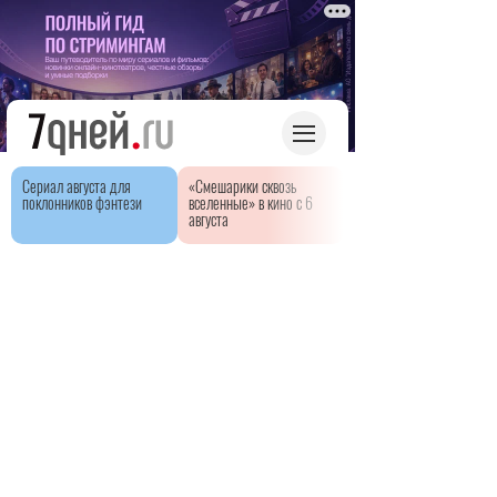
Сериал августа для
«Смешарики сквозь
поклонников фэнтези
вселенные» в кино с 6
августа