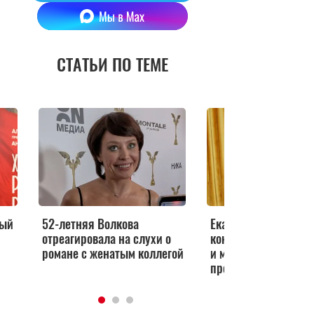
СТАТЬИ ПО ТЕМЕ
дый
52-летняя Волкова
Екатерина Волкова 
отреагировала на слухи о
конфликт с дочерью
романе с женатым коллегой
и мамой: «Почувств
проклятье на себе»