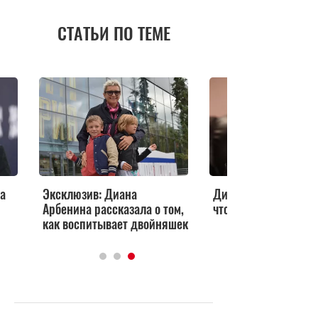
СТАТЬИ ПО ТЕМЕ
а
Эксклюзив: Диана
Диана Арбенина объ
Арбенина рассказала о том,
что выходит замуж
как воспитывает двойняшек