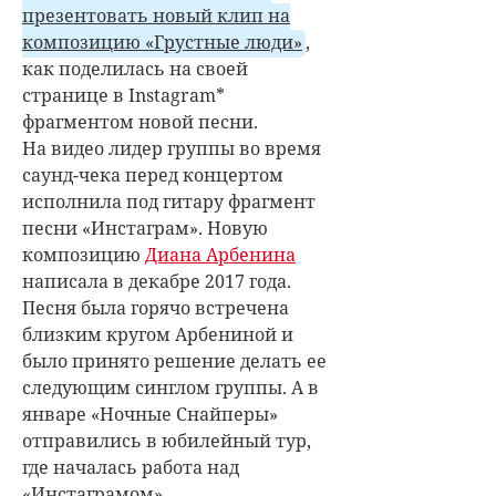
презентовать новый клип на
композицию «Грустные люди»
,
как поделилась на своей
странице в Instagram*
фрагментом новой песни.
На видео лидер группы во время
саунд-чека перед концертом
исполнила под гитару фрагмент
песни «Инстаграм». Новую
композицию
Диана Арбенина
написала в декабре 2017 года.
Песня была горячо встречена
близким кругом Арбениной и
было принято решение делать ее
следующим синглом группы. А в
январе «Ночные Снайперы»
отправились в юбилейный тур,
где началась работа над
«Инстаграмом».