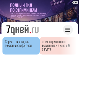
Сериал августа для
«Смешарики сквозь
поклонников фэнтези
вселенные» в кино с 6
августа