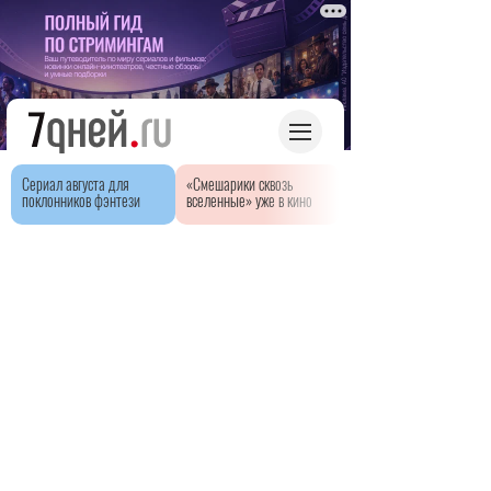
Сериал августа для
«Смешарики сквозь
поклонников фэнтези
вселенные» уже в кино