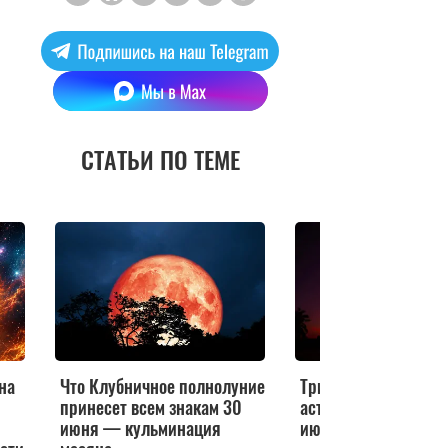
СТАТЬИ ПО ТЕМЕ
на
Что Клубничное полнолуние
Три знака под ударо
принесет всем знакам 30
астролог назвала тех
июня — кульминация
июне поплатится зд