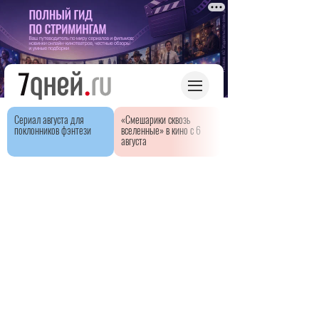
Сериал августа для
«Смешарики сквозь
поклонников фэнтези
вселенные» в кино с 6
августа