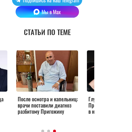
СТАТЬИ ПО ТЕМЕ
да
После осмотра и капельниц:
Глубокое декольте и
врачи поставили диагноз
Пригожин показал 
разбитому Пригожину
в неожиданном вид