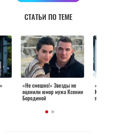
СТАТЬИ ПО ТЕМЕ
«Не смешно!» Звезды не
«Зачем нам эта вой
оценили юмор мужа Ксении
Ксения Бородина
Бородиной
поссорилась с муже