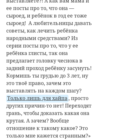
выставляете?! А как вам мама и
ее посты про то, что она —
сыроед, и ребёнок в год ее тоже
сыроед! А любительницы давать
советы, как лечить ребёнка
народными средствами? Из
серии посты про то, что у ее
ребёнка глисты, так она
предлагает головку чеснока в
задний проход ребёнку засунуть!
Кормишь ты грудью до 3 лет, ну
это твоё право, зачем это
выставлять на каждом шагу?
Только лишь для хайпа
, просто
других причин-то нет! Переходят
грань, чтобы доказать какая она
крутая. А зачем? Вообще
отношение к такому какое? Это
только мне кажется странным?»