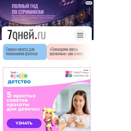
Сериал августа для
«Смешарики сквозь
поклонников фэнтези
вселенные» уже в кино