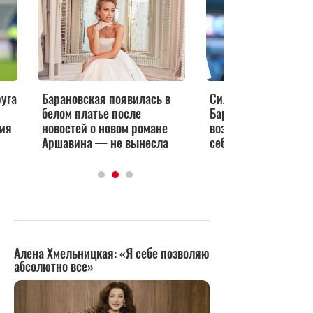
арановская появилась в
Сильно моложе
елом платье после
Барановской: новая
овостей о новом романе
возлюбленная Аршавина
ршавина — не вынесла
себя рассекретила