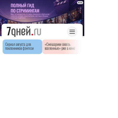
Сериал августа для
«Смешарики сквозь
поклонников фэнтези
вселенные» уже в кино