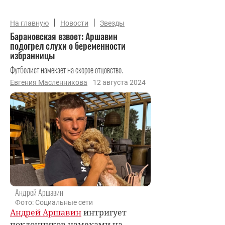
|
|
На главную
Новости
Звезды
Барановская взвоет: Аршавин
подогрел слухи о беременности
избранницы
Футболист намекает на скорое отцовство.
Евгения Масленникова
12 августа 2024
Андрей Аршавин
Фото: Социальные сети
Андрей Аршавин
интригует
поклонников намеками на