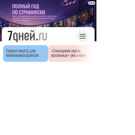
Сериал августа для
«Смешарики сквозь
поклонников фэнтези
вселенные» уже в кино