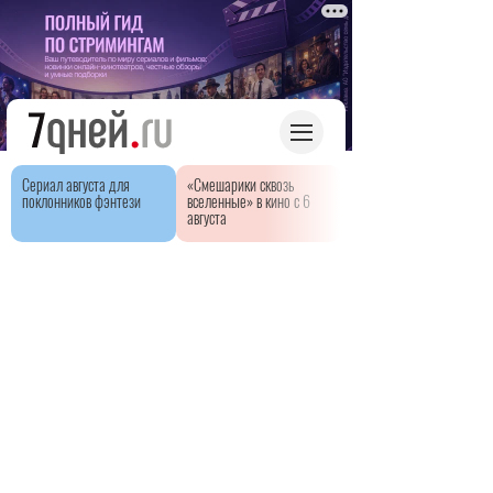
Сериал августа для
«Смешарики сквозь
поклонников фэнтези
вселенные» в кино с 6
августа