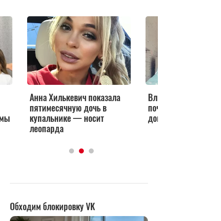
Анна Хилькевич показала
Влюбилась в нарком
пятимесячную дочь в
почему Хилькевич у
емы
купальнике — носит
дома
леопарда