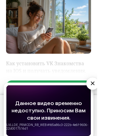
×
АО «Издательство СЕМЬ ДНЕЙ»
использует
cookie
для персонализации сервисов и
удобства пользователей. Вы можете
запретить сохранение cookie в настройках
своего браузера.
Хорошо