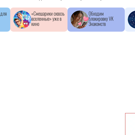
 для
«Смешарики сквозь
Обходим
вселенные» уже в
блокировку VK
кино
Знакомств