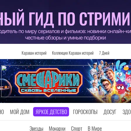
Караван историй
Коллекция Караван историй
7 Дней
НО
МОЙ ДОМ
ЯРКОЕ ДЕТСТВО
ГОРОСКОПЫ
ДОСУГ
ЗДО
Звезды
Монархи
Спорт
В Мире