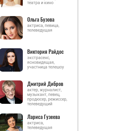
театра и кино
Ольга Бузова
актриса, певица,
телеведущая
Виктория Райдос
экстрасенс,
ясновидящая,
участница телешоу
Дмитрий Дибров
актер, журналист,
музыкант, певец,
продюсер, режиссер,
телеведущий
Лариса Гузеева
актриса,
телеведущая