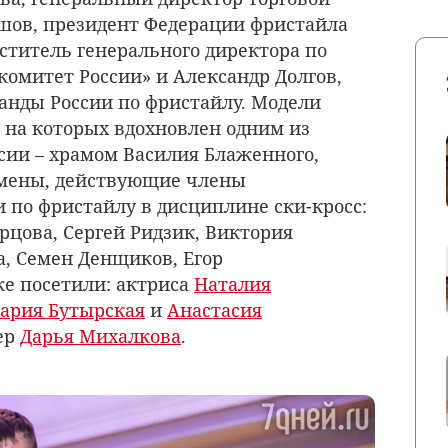
шов, президент Федерации фристайла
еститель генерального директора по
омитет России» и Александр Долгов,
анды России по фристайлу. Модели
 на которых вдохновлен одним из
ии – храмом Василия Блаженного,
мены, действующие члены
 по фристайлу в дисциплине ски-кросс:
рцова, Сергей Ридзик, Виктория
а, Семен Денщиков, Егор
е посетили: актриса
Наталия
ария Бутырская
и
Анастасия
ер
Дарья Михалкова
.