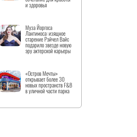
и здоровья
Муза Йоргоса
Лантимоса: изящное
старение Рэйчел Вайс
подарило звезде новую
эру актерской карьеры
«Остров Мечты»
открывает более 30
новых пространств F&B
в уличной части парка