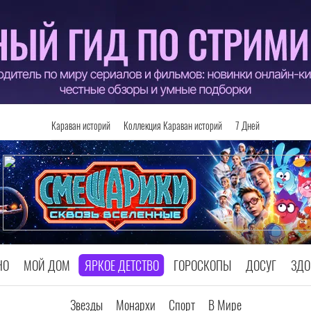
Караван историй
Коллекция Караван историй
7 Дней
НО
МОЙ ДОМ
ЯРКОЕ ДЕТСТВО
ГОРОСКОПЫ
ДОСУГ
ЗДО
Звезды
Монархи
Спорт
В Мире