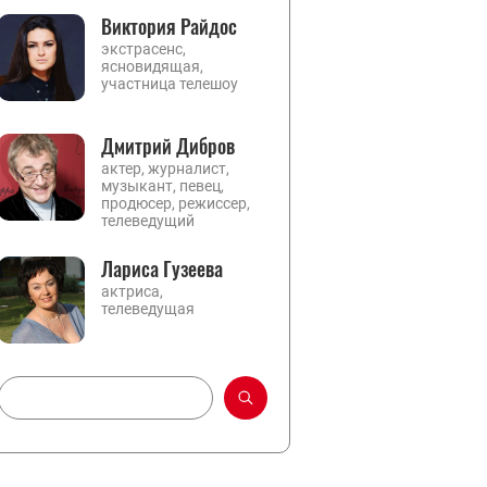
Виктория Райдос
экстрасенс,
ясновидящая,
участница телешоу
Дмитрий Дибров
актер, журналист,
музыкант, певец,
продюсер, режиссер,
телеведущий
Лариса Гузеева
актриса,
телеведущая