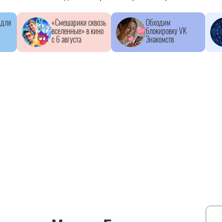
 для
«Смешарики сквозь
Обходим
вселенные» в кино
блокировку VK
с 6 августа
Знакомств