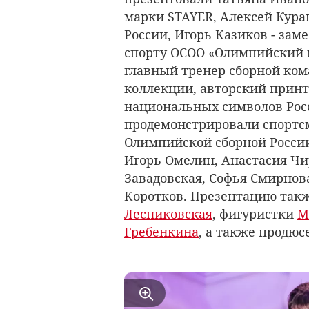
марки STAYER, Алексей Кура
России, Игорь Казиков - зам
спорту ОСОО «Олимпийский к
главный тренер сборной ком
коллекции, авторский принт
национальных символов Росс
продемонстрировали спортс
Олимпийской сборной России
Игорь Омелин, Анастасия Чи
Завадовская, Софья Смирнов
Коротков. Презентацию такж
Лесниковская
, фигуристки
М
Гребенкина
, а также продюс