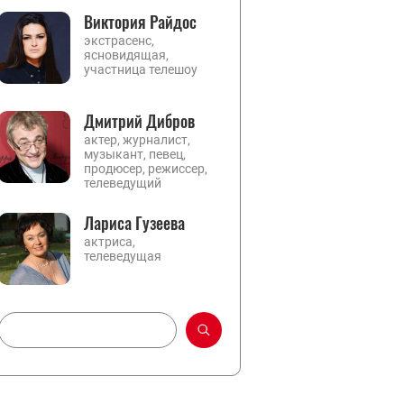
Виктория Райдос
экстрасенс,
ясновидящая,
участница телешоу
Дмитрий Дибров
актер, журналист,
музыкант, певец,
продюсер, режиссер,
телеведущий
Лариса Гузеева
актриса,
телеведущая