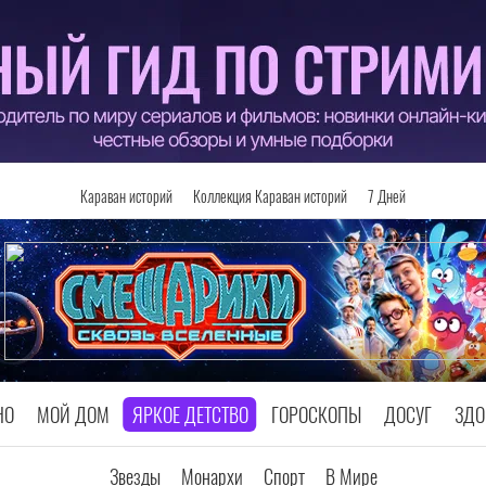
Караван историй
Коллекция Караван историй
7 Дней
НО
МОЙ ДОМ
ЯРКОЕ ДЕТСТВО
ГОРОСКОПЫ
ДОСУГ
ЗДО
Звезды
Монархи
Спорт
В Мире