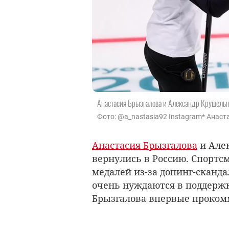
Анастасия Брызгалова и Александр Крушель
Фото: @a_nastasia92 Instagram* Анас
Анастасия Брызгалова
и Але
вернулись в Россию. Спорт
медалей из-за допинг-сканда
очень нуждаются в поддерж
Брызгалова впервые проком