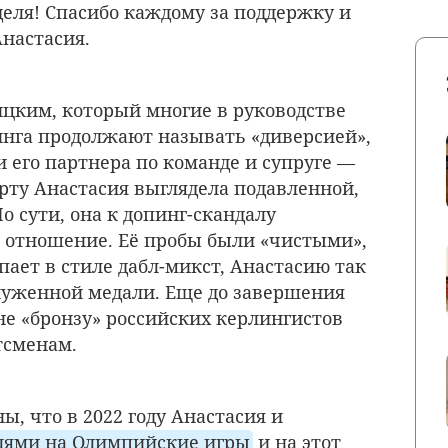
деля! Спасибо каждому за поддержку и
Анастасия.
цким, который многие в руководстве
нга продолжают называть «диверсией»,
и его партнера по команде и супруге —
орту Анастасия выглядела подавленной,
о сути, она к допинг-скандалу
 отношение. Её пробы были «чистыми»,
упает в стиле дабл-микст, Анастасию так
луженной медали. Еще до завершения
е «бронзу» российских керлингистов
тсменам.
, что в 2022 году Анастасия и
алями на Олимпийские игры
и на этот