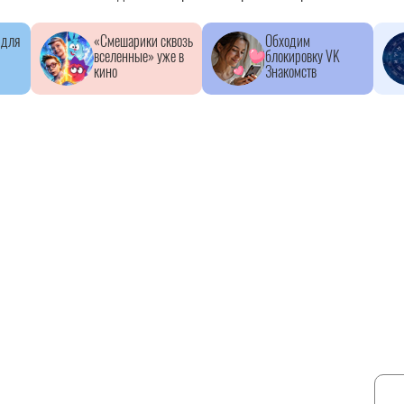
 для
«Смешарики сквозь
Обходим
вселенные» уже в
блокировку VK
кино
Знакомств