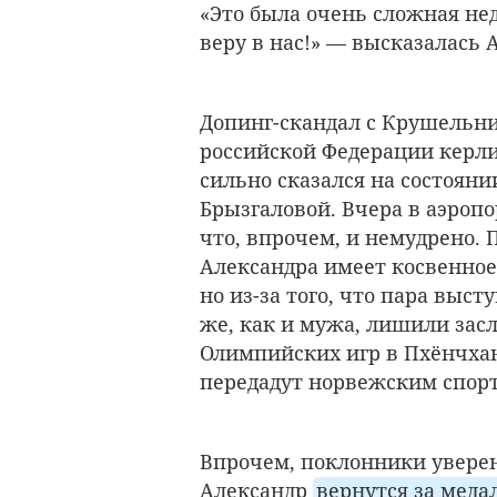
«
Это была очень сложная не
веру в нас!» — высказалась 
Допинг-скандал c Крушельни
российской Федерации керли
сильно сказался на состояни
Брызгаловой. Вчера в аэроп
что, впрочем, и немудрено. П
Александра имеет косвенное
но из-за того, что пара выст
же, как и мужа, лишили зас
Олимпийских игр в Пхёнчхан
передадут норвежским спор
Впрочем, поклонники уверены
Александр
вернутся за мед