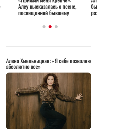
«Прижми меня крепче»:
Алсу уехала подаль
с
Алсу высказалась о песне,
бывшего мужа посл
посвященной бывшему
развода