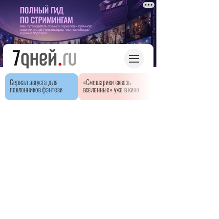
Сериал августа для
«Смешарики сквозь
поклонников фэнтези
вселенные» уже в кино