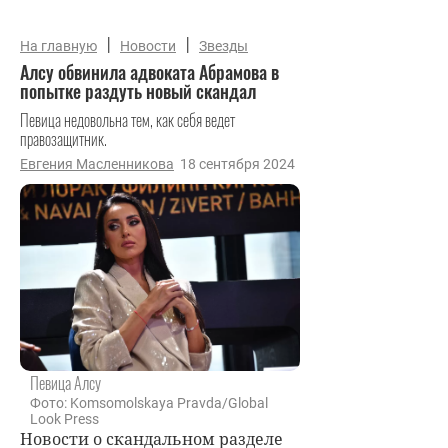
|
|
На главную
Новости
Звезды
Алсу обвинила адвоката Абрамова в
попытке раздуть новый скандал
Певица недовольна тем, как себя ведет
правозащитник.
Евгения Масленникова
18 сентября 2024
Певица Алсу
Фото: Komsomolskaya Pravda/Global
Look Press
Новости о скандальном разделе