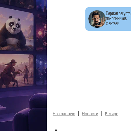
Сериал августа
поклонников
фэнтези
|
|
На главную
Новости
В мире