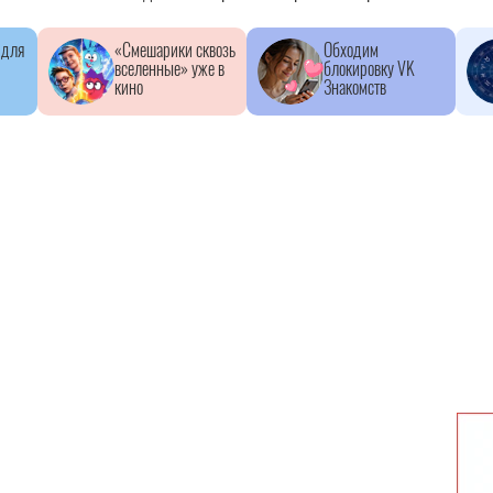
 для
«Смешарики сквозь
Обходим
вселенные» уже в
блокировку VK
кино
Знакомств