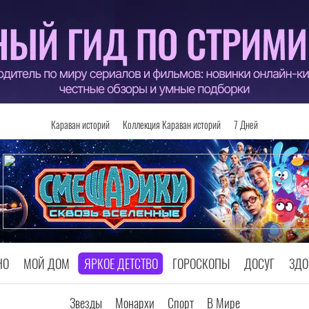
Караван историй
Коллекция Караван историй
7 Дней
НО
МОЙ ДОМ
ЯРКОЕ ДЕТСТВО
ГОРОСКОПЫ
ДОСУГ
ЗДО
Звезды
Монархи
Спорт
В Мире