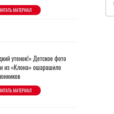
дкий утенок!» Детское фото
и из «Клона» ошарашило
лонников
ЧИТАТЬ МАТЕРИАЛ