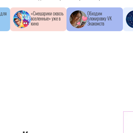
 для
«Смешарики сквозь
Обходим
вселенные» уже в
блокировку VK
кино
Знакомств