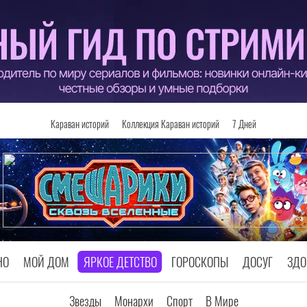
Караван историй
Коллекция Караван историй
7 Дней
НО
МОЙ ДОМ
ЯРКОЕ ДЕТСТВО
ГОРОСКОПЫ
ДОСУГ
ЗДО
Звезды
Монархи
Спорт
В Мире