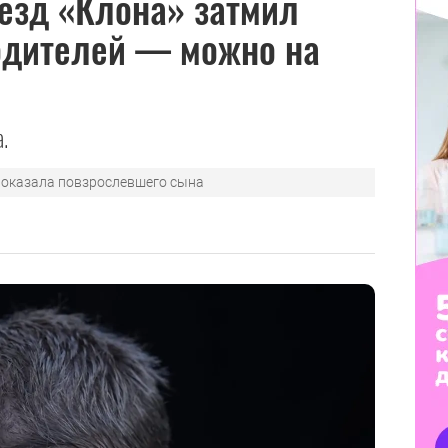
езд «Клона» затмил
родителей — можно на
.
показала повзрослевшего сына