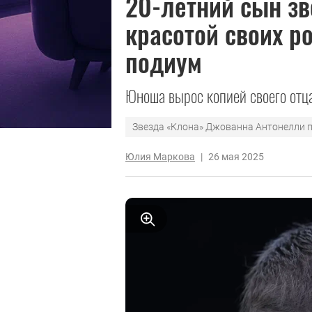
20-летний сын зв
красотой своих 
подиум
Юноша вырос копией своего отца
Звезда «Клона» Джованна Антонелли 
Юлия Маркова
|
26 мая 2025