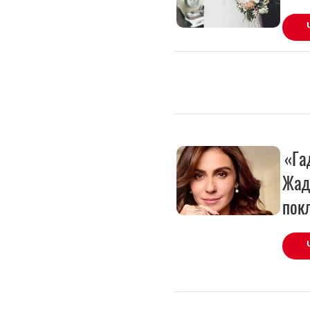
«Га
Жад
пок