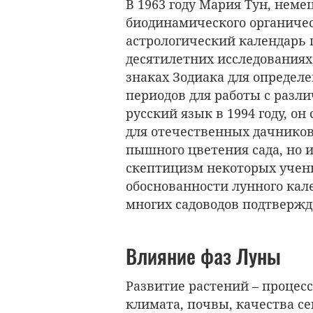
В 1963 году Мария Тун, неме
биодинамического органичес
астрологический календарь п
десятилетних исследованиях
знаках Зодиака для определ
периодов для работы с раз
русский язык в 1994 году, 
для отечественных дачников
пышного цветения сада, но 
скептицизм некоторых учен
обоснованности лунного кал
многих садоводов подтвержд
Влияние фаз Луны
Развитие растений – процес
климата, почвы, качества се