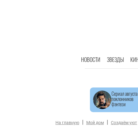
НОВОСТИ
ЗВЕЗДЫ
КИ
Сериал августа
поклонников
фэнтези
|
|
На главную
Мой дом
Создаём уют