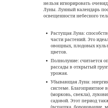
нельзя игнорировать очевид
Луны. Лунный календарь пос
освещенности небесного тел
Растущая Луна
: способст
части растений. Это иде
овощных, плодовых культ
цветов.
Полнолуние
: считается 
рассады в открытый грун
урожая.
Убывающая Луна
: энерг
системе. Благоприятное 
(морковь, свекла), луков
садовой. Этот период так
(вспашка, боронование, 