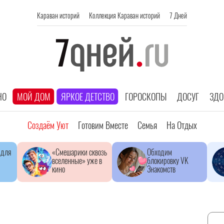
Караван историй
Коллекция Караван историй
7 Дней
НО
МОЙ ДОМ
ЯРКОЕ ДЕТСТВО
ГОРОСКОПЫ
ДОСУГ
ЗДО
Создаём Уют
Готовим Вместе
Семья
На Отдых
 для
«Смешарики сквозь
Обходим
вселенные» уже в
блокировку VK
кино
Знакомств