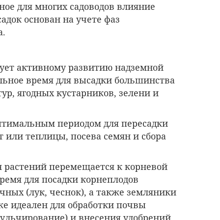
ное для многих садоводов влияние
адок основан на учете фаз
а.
вует активному развитию надземной
альное время для высадки большинства
ур, ягодных кустарников, зелени и
оптимальным периодом для пересадки
т или теплицы, посева семян и сбора
ия растений перемещается к корневой
время для посадки корнеплодов
ичных (лук, чеснок), а также земляники
же идеален для обработки почвы
мульчирование) и внесения удобрений.