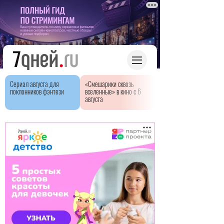
Сериал августа для
«Смешарики сквозь
поклонников фэнтези
вселенные» в кино с 6
августа