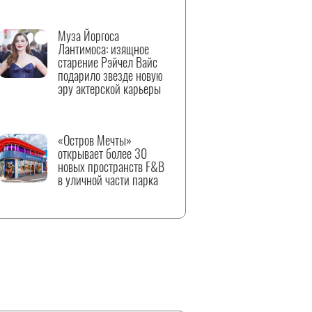
Муза Йоргоса
Лантимоса: изящное
старение Рэйчел Вайс
подарило звезде новую
эру актерской карьеры
«Остров Мечты»
открывает более 30
новых пространств F&B
в уличной части парка