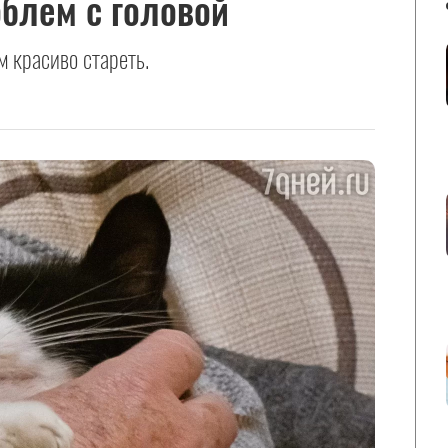
блем с головой
 красиво стареть.