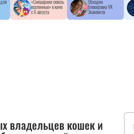
 для
«Смешарики сквозь
Обходим
вселенные» в кино
блокировку VK
с 6 августа
Знакомств
ых владельцев кошек и