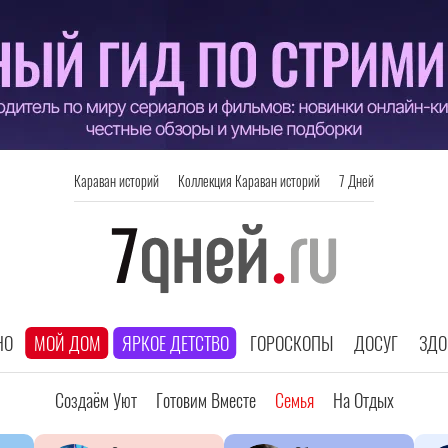
Караван историй
Коллекция Караван историй
7 Дней
НО
МОЙ ДОМ
ЯРКОЕ ДЕТСТВО
ГОРОСКОПЫ
ДОСУГ
ЗДО
Создаём Уют
Готовим Вместе
Семья
На Отдых