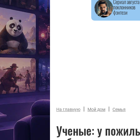
Сериал августа
поклонников
фэнтези
|
|
На главную
Мой дом
Семья
Ученые: у пожил