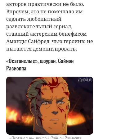
авторов практически не было.
Впрочем, это не помешало им
сделать любопытный
развлекательный сериал,
ставший актерским бенефисом
Аманды Сайфред, чью героиню не
пытаются демонизировать.
«Осатанелые», шоуран. Саймон
Расиоппа
«Осатанелые», шоуран. Саймон Расиоппа