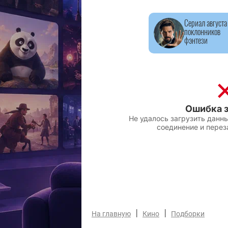
Сериал августа
поклонников
фэнтези
|
|
На главную
Кино
Подборки