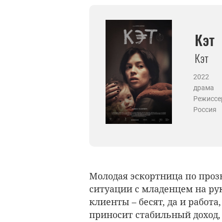
Кэт
Кэт
2022
драма
Режиссе
Россия
Молодая эскортница по проз
ситуации с младенцем на рук
клиенты – бесят, да и работа
приносит стабильный доход,