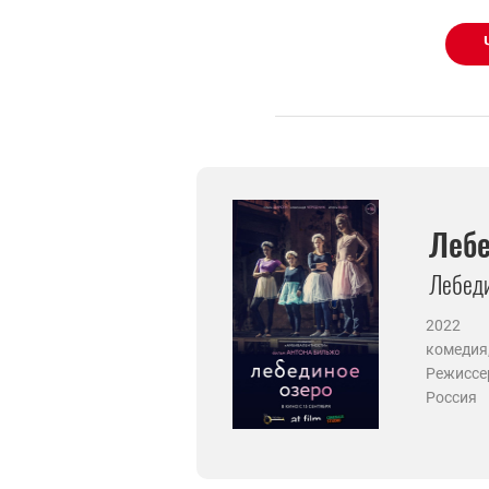
Лебе
Лебеди
2022
комедия
Режиссе
Россия