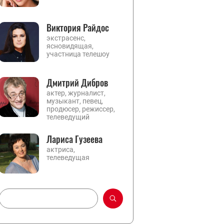
Виктория Райдос
экстрасенс,
ясновидящая,
участница телешоу
Дмитрий Дибров
актер, журналист,
музыкант, певец,
продюсер, режиссер,
телеведущий
Лариса Гузеева
актриса,
телеведущая