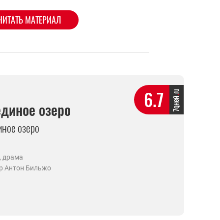
ЧИТАТЬ МАТЕРИАЛ
6.7
диное озеро
ное озеро
, драма
р Антон Бильжо