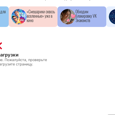
 для
«Смешарики сквозь
Обходим
вселенные» уже в
блокировку VK
кино
Знакомств