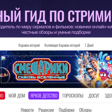
Караван историй
Коллекция Караван историй
7 Дней
НО
МОЙ ДОМ
ЯРКОЕ ДЕТСТВО
ГОРОСКОПЫ
ДОСУГ
ЗДО
Новости
Рецензии
Подборки
Обзоры