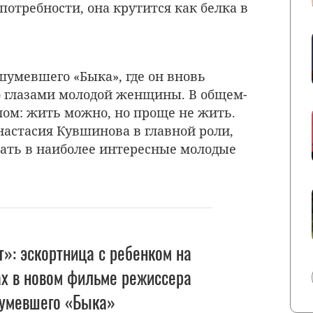
отребности, она крутится как белка в
умевшего «Быка», где он вновь
о глазами молодой женщины. В общем-
елом: жить можно, но проще не жить.
астасия Кувшинова в главной роли,
ать в наиболее интересные молодые
т»: эскортница с ребенком на
ах в новом фильме режиссера
умевшего «Быка»