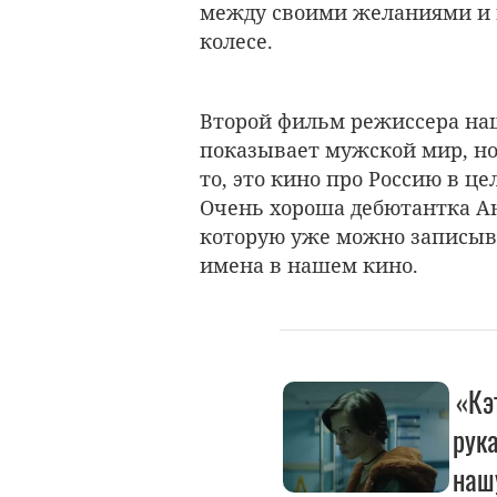
между своими желаниями и п
колесе.
Второй фильм режиссера наш
показывает мужской мир, н
то, это кино про Россию в ц
Очень хороша дебютантка Ан
которую уже можно записыв
имена в нашем кино.
«Кэ
рук
наш