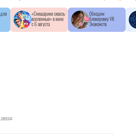
 для
«Смешарики сквозь
Обходим
вселенные» в кино
блокировку VK
с 6 августа
Знакомств
 звезд