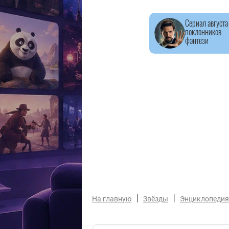
Сериал августа
поклонников
фэнтези
|
|
На главную
Звёзды
Энциклопедия