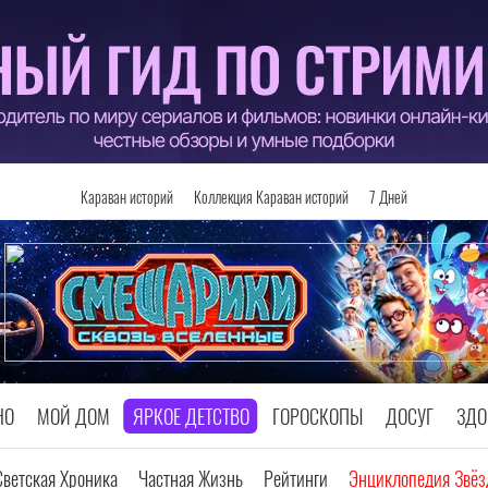
Караван историй
Коллекция Караван историй
7 Дней
НО
МОЙ ДОМ
ЯРКОЕ ДЕТСТВО
ГОРОСКОПЫ
ДОСУГ
ЗДО
Светская Хроника
Частная Жизнь
Рейтинги
Энциклопедия Звёз