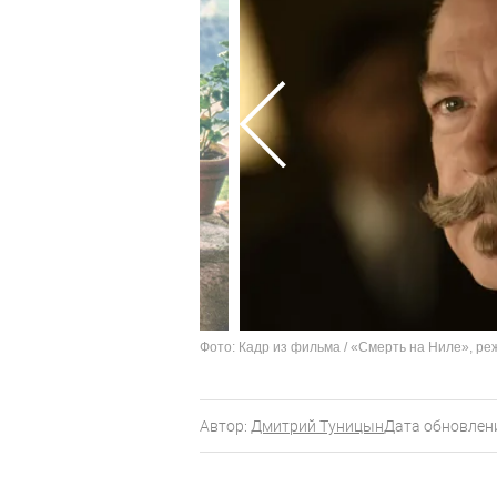
Фото: Кадр из фильма / «Смерть на Ниле», ре
Автор:
Дмитрий Туницын
Дата обновлени