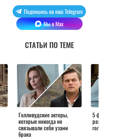
СТАТЬИ ПО ТЕМЕ
Голливудские актеры,
5 фильмов, которые
которые никогда не
разрушили браки
связывали себя узами
голливудских актер
брака