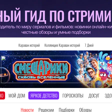
Караван историй
Коллекция Караван историй
7 Дней
НО
МОЙ ДОМ
ЯРКОЕ ДЕТСТВО
ГОРОСКОПЫ
ДОСУГ
ЗДО
Новости
Рецензии
Подборки
Обзоры