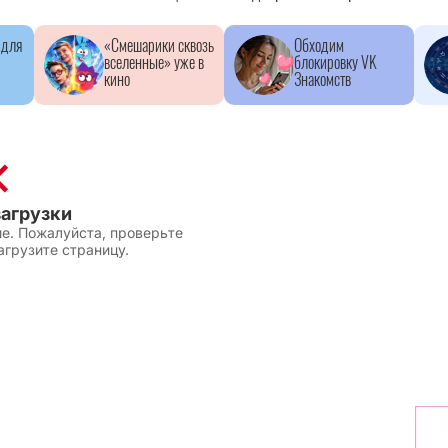
 для
«Смешарики сквозь
Обходим
вселенные» уже в
блокировку VK
кино
Знакомств