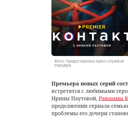
Фото: Предоставлено пресс-службой
PREMIER
Премьера новых серий состо
встретятся с любимыми гер
Ирины Паутовой,
Равшаны К
продолжении сериала семью
проблемы его дочери становя