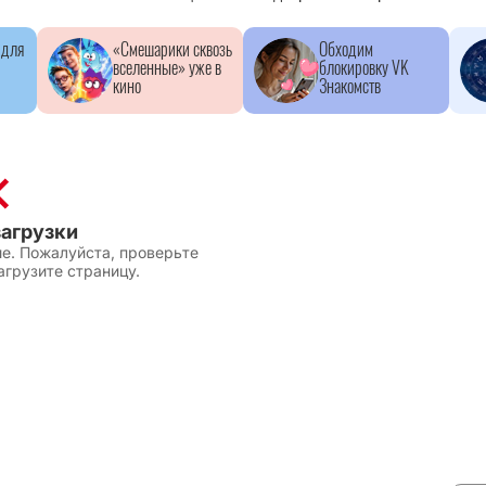
 для
«Смешарики сквозь
Обходим
вселенные» уже в
блокировку VK
кино
Знакомств