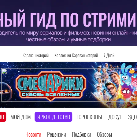
Караван историй
Коллекция Караван историй
7 Дней
НО
МОЙ ДОМ
ЯРКОЕ ДЕТСТВО
ГОРОСКОПЫ
ДОСУГ
ЗДО
Новости
Рецензии
Подборки
Обзоры