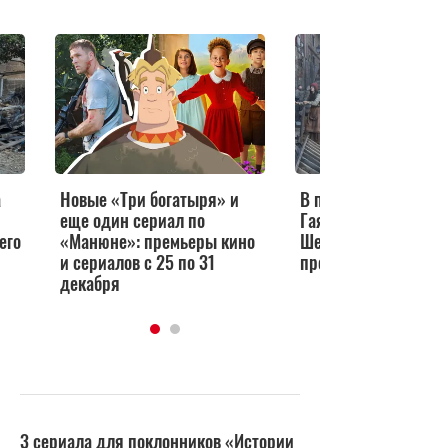
а
Новые «Три богатыря» и
В первом тизере се
еще один сериал по
Гая Ричи «Молодой
его
«Манюне»: премьеры кино
Шерлок» объявили д
и сериалов с 25 по 31
премьеры
декабря