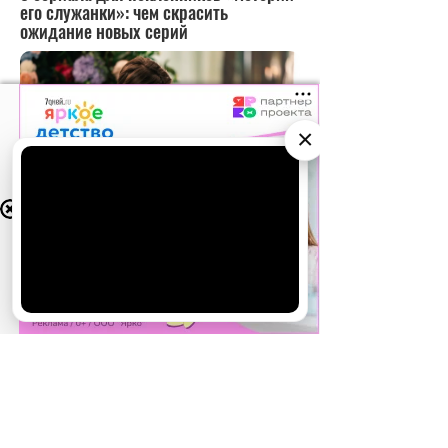
×
АО «Издательство СЕМЬ ДНЕЙ»
использует
cookie
для персонализации сервисов и
удобства пользователей. Вы можете
запретить сохранение cookie в настройках
своего браузера.
Хорошо