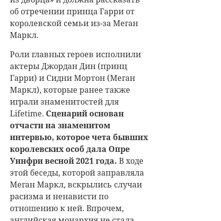
об отречении принца Гарри от
королевской семьи из-за Меган
Маркл.
Роли главных героев исполнили
актеры Джордан Дин (принц
Гарри) и Сидни Мортон (Меган
Маркл), которые ранее также
играли знаменитостей для
Lifetime.
Сценарий основан
отчасти на знаменитом
интервью, которое чета бывших
королевских особ дала Опре
Уинфри весной 2021 года.
В ходе
этой беседы, которой заправляла
Меган Маркл, вскрылись случаи
расизма и ненависти по
отношению к ней. Впрочем,
английская монархия не стала