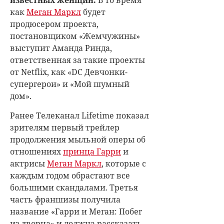
как
Меган Маркл
будет
продюсером проекта,
постановщиком «Жемчужины»
выступит Аманда Ринда,
ответственная за такие проекты
от Netflix, как «DC Девчонки-
супергерои» и «Мой шумный
дом».
Ранее Телеканал Lifetime показал
зрителям первый трейлер
продолжения мыльной оперы об
отношениях
принца Гарри
и
актрисы
Меган Маркл
, которые с
каждым годом обрастают все
большими скандалами. Третья
часть франшизы получила
название «Гарри и Меган: Побег
из дворца» и должна рассказать