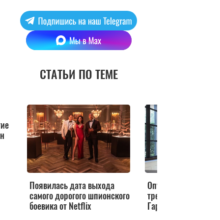
СТАТЬИ ПО ТЕМЕ
гие
ан
Появилась дата выхода
Опубликован первы
самого дорогого шпионского
трейлер драмы о п
боевика от Netflix
Гарри и Меган Марк