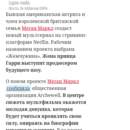
Legion-media
Фото: Ik Aldama/DPA
Бывшая американская актриса и
член королевской британской
семьи
Меган Маркл
создаст
новый мультсериал на стриминг-
платформе Netflix. Рабочим
названием проекта выбрана
«Жемчужина».
Жена принца
Гарри выступит продюсером
будущего шоу.
О новом проекте
Меган Маркл
сообщила
общественная
организация Archewell.
В центре
сюжета мультфильма окажется
молодая девушка, которая
будет учиться проявлять свою
силу, опираясь на биографии
известных женщин.
В то время