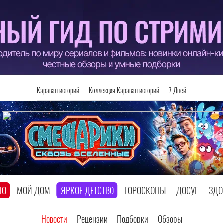
Караван историй
Коллекция Караван историй
7 Дней
НО
МОЙ ДОМ
ЯРКОЕ ДЕТСТВО
ГОРОСКОПЫ
ДОСУГ
ЗДО
Новости
Рецензии
Подборки
Обзоры