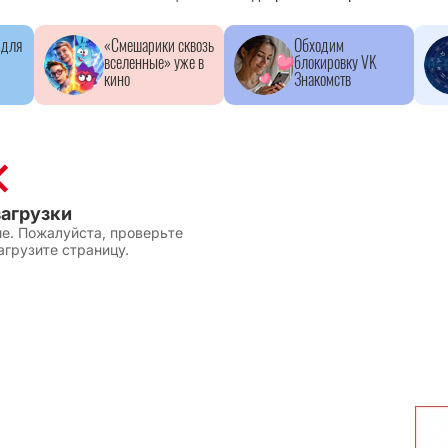
 для
«Смешарики сквозь
Обходим
вселенные» уже в
блокировку VK
кино
Знакомств