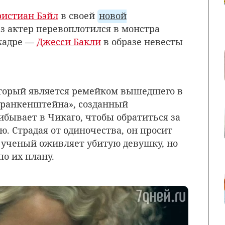
ристиан Бэйл
в своей
новой
аз актер перевоплотился в монстра
кадре —
Джесси Бакли
в образе невесты
оторый является ремейком вышедшего в
 Франкенштейна», созданный
ывает в Чикаго, чтобы обратиться за
ю. Страдая от одиночества, он просит
о ученый оживляет убитую девушку, но
по их плану.