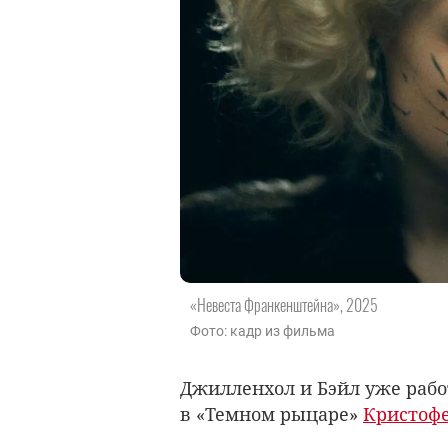
«Невеста Франкенштейна», 2025
Фото: кадр из фильма
Джилленхол и Бэйл уже раб
в «Темном рыцаре»
Кристоф