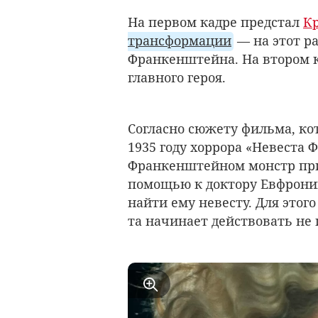
На первом кадре предстал
К
трансформации
— на этот р
Франкенштейна. На втором 
главного героя.
Согласно сюжету фильма, к
1935 году хоррора «Невеста
Франкенштейном монстр приб
помощью
к доктору Евфрони
найти ему невесту. Для этог
та начинает действовать не 