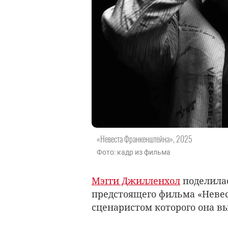
«Невеста Франкенштейна», 2025
Фото: кадр из фильма
Мэгги Джилленхол
поделилас
предстоящего фильма «Неве
сценаристом которого она в