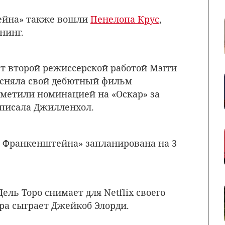
ейна» также вошли
Пенелопа Крус
,
нинг.
т второй режиссерской работой
Мэгги
на сняла свой дебютный фильм
тметили номинацией на «Оскар» за
аписала Джилленхол.
 Франкенштейна»
запланирована на 3
Дель Торо
снимает для Netflix своего
ра сыграет Джейкоб Элорди.