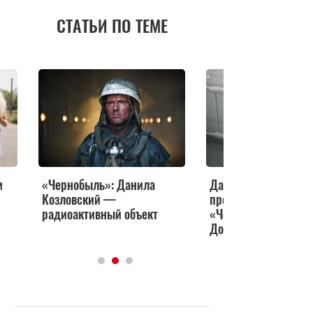
СТАТЬИ ПО ТЕМЕ
и
«Чернобыль»: Данила
Данила Козловский
Козловский —
представил свой ф
радиоактивный объект
«Чернобыль» в Рост
Дону