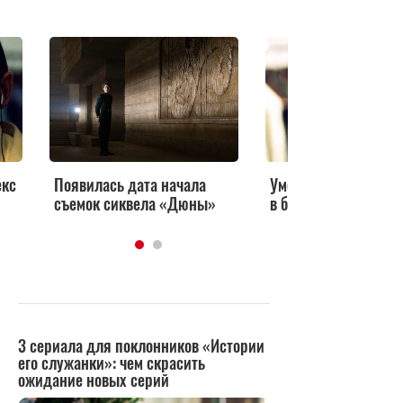
екс
Появилась дата начала
Умер звезда сериал
съемок сиквела «Дюны»
в большом городе»