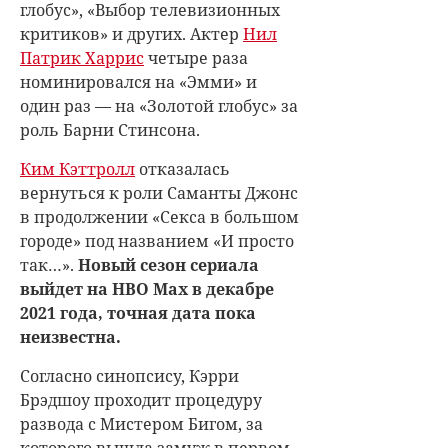
глобус», «Выбор телевизионных
критиков» и других. Актер
Нил
Патрик Харрис
четыре раза
номинировался на «Эмми» и
один раз — на «Золотой глобус» за
роль Барни Стинсона.
Ким Кэттролл
отказалась
вернуться к роли Саманты Джонс
в продолжении «Секса в большом
городе» под названием «И просто
так…».
Новый сезон сериала
выйдет на HBO Max в декабре
2021 года, точная дата пока
неизвестна.
Согласно синопсису, Кэрри
Брэдшоу проходит процедуру
развода с Мистером Бигом, за
которого вышла замуж в первом