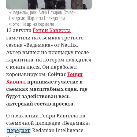
«Ведьмак», реж. Алик Сахаров, Стивен
Серджик, Шарлотта Брандстром
Фото: Кадр из сериала
13 августа
Генри Кавилла
заметили на съемках третьего
сезона «Ведьмака» от Netflix.
Актер вышел на площадку после
карантина, на котором находился
с конца июля. Он переболел
коронавирусом.
Сейчас
Генри
Кавилл
принимает участие в
съемках масштабных сцен, где
будет задействован весь
актерский состав проекта.
О появлении Генри Кавилла на
съемочной площадке «Ведьмака»
передает
Redanian Intelligence.