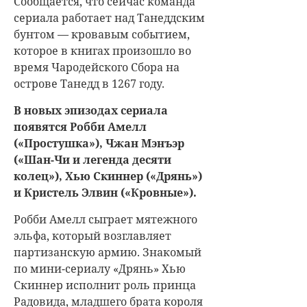
Сообщается, что сейчас команда
сериала работает над Танеддским
бунтом — кровавым событием,
которое в книгах произошло во
время Чародейского Сбора на
острове Танедд в 1267 году.
В новых эпизодах сериала
появятся Робби Амелл
(«Простушка»), Чжан Мэнъэр
(«Шан-Чи и легенда десяти
колец»), Хью Скиннер («Дрянь»)
и Кристель Элвин («Кровные»).
Робби Амелл сыграет мятежного
эльфа, который возглавляет
партизанскую армию. Знакомый
по мини-сериалу «Дрянь» Хью
Скиннер исполнит роль принца
Радовида, младшего брата короля