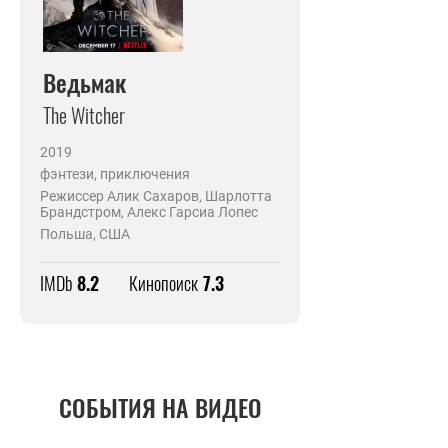
Ведьмак
The Witcher
2019
фэнтези, приключения
Режиссер Алик Сахаров, Шарлотта
Брандстром, Алекс Гарсиа Лопес
Польша, США
IMDb
8.2
Кинопоиск
7.3
СОБЫТИЯ НА ВИДЕО