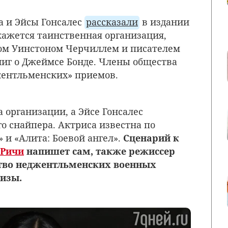
а и Эйсы Гонсалес
рассказали
в издании
кажется таинственная организация,
ом Уинстоном Черчиллем и писателем
иг о Джеймсе Бонде. Члены общества
жентльменских» приемов.
 организации, а Эйсе Гонсалес
о снайпера. Актриса известна по
и «Алита: Боевой ангел».
Сценарий к
 Ричи
напишет сам, также режиссер
тво неджентльменских военных
шизы.