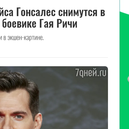
йса Гонсалес снимутся в
 боевике Гая Ричи
и в экшен-картине.