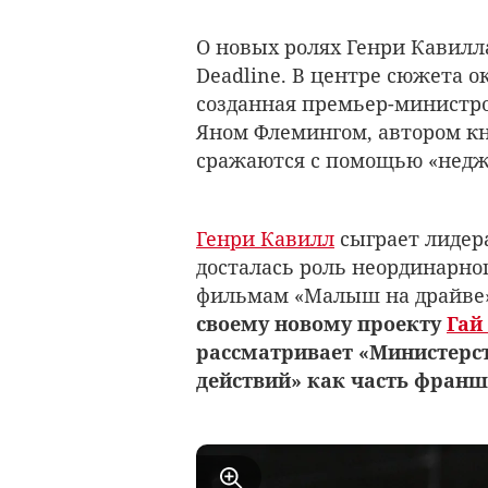
О новых ролях Генри Кавилл
Deadline. В центре сюжета о
созданная премьер-министр
Яном Флемингом, автором кн
сражаются с помощью «нед
Генри Кавилл
сыграет лидера
досталась роль неординарног
фильмам «Малыш на драйве» 
своему новому проекту
Гай
рассматривает «Министерс
действий» как часть фран