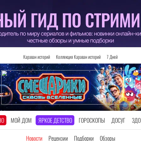
Караван историй
Коллекция Караван историй
7 Дней
НО
МОЙ ДОМ
ЯРКОЕ ДЕТСТВО
ГОРОСКОПЫ
ДОСУГ
ЗДО
Новости
Рецензии
Подборки
Обзоры