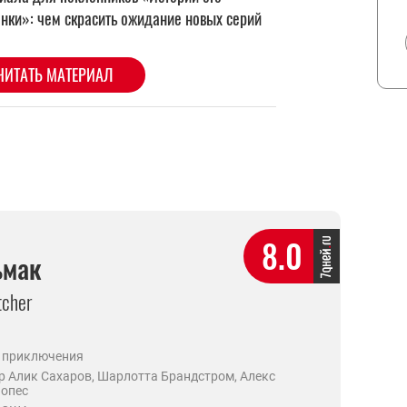
8.0
ьмак
tcher
, приключения
р Алик Сахаров, Шарлотта Брандстром, Алекс
Лопес