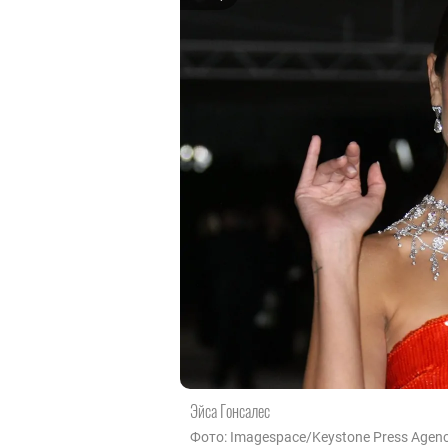
Эйса Гонсалес
Фото: Imagespace/Keystone Press Agenc