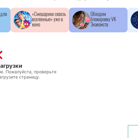
 для
«Смешарики сквозь
Обходим
вселенные» уже в
блокировку VK
кино
Знакомств