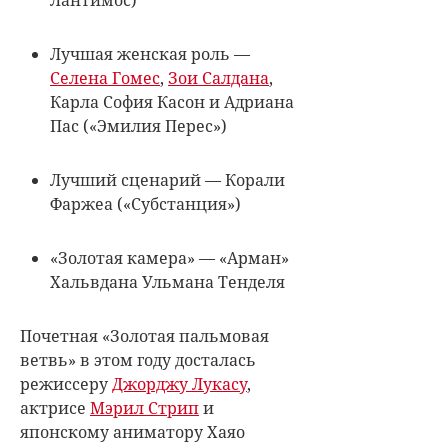
Лучшая женская роль —
Селена Гомес
,
Зои Салдана
,
Карла София Касон и Адриана
Пас («Эмилия Перес»)
Лучший сценарий — Корали
Фаржеа («Субстанция»)
«Золотая камера» — «Арман»
Хальвдана Ульмана Тенделя
Почетная «Золотая пальмовая
ветвь» в этом году досталась
режиссеру
Джорджу Лукасу
,
актрисе
Мэрил Стрип
и
японскому аниматору
Хаяо