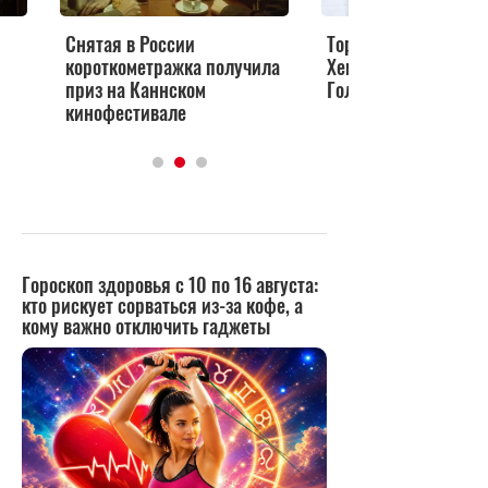
Снятая в России
Тора увековечили: 
короткометражка получила
Хемсворт получил з
приз на Каннском
Голливудской аллее
кинофестивале