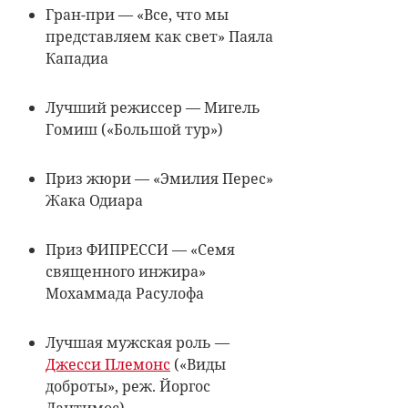
Гран-при — «Все, что мы
представляем как свет» Паяла
Кападиа
Лучший режиссер — Мигель
Гомиш («Большой тур»)
Приз жюри — «Эмилия Перес»
Жака Одиара
Приз ФИПРЕССИ — «Семя
священного инжира»
Мохаммада Расулофа
Лучшая мужская роль —
Джесси Племонс
(«Виды
доброты», реж. Йоргос
Лантимос)