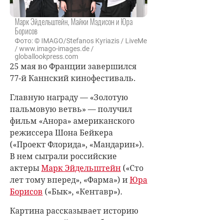
Марк Эйдельштейн, Майки Мэдисон и Юра
Борисов
Фото: © IMAGO/Stefanos Kyriazis / LiveMe
/ www.imago-images.de /
globallookpress.com
25 мая во Франции завершился
77-й Каннский кинофестиваль.
Главную награду — «Золотую
пальмовую ветвь»
— получил
фильм «Анора» американского
режиссера Шона Бейкера
(«Проект Флорида», «Мандарин»).
В нем сыграли российские
актеры
Марк Эйдельштейн
(«Сто
лет тому вперед», «Фарма») и
Юра
Борисов
(«Бык», «Кентавр»).
Картина рассказывает историю