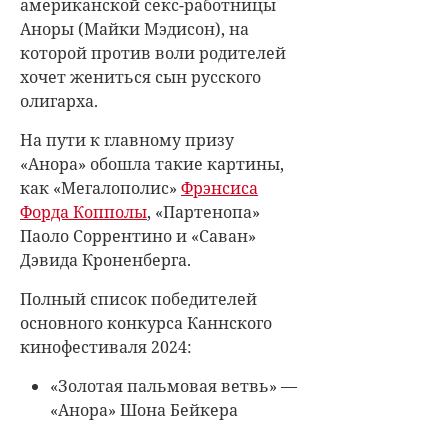
американской секс-работницы
Аноры (Майки Мэдисон), на
которой против воли родителей
хочет жениться сын русского
олигарха.
На пути к главному призу
«Анора» обошла такие картины,
как «Мегалополис»
Фрэнсиса
Форда Копполы
, «Партенопа»
Паоло Соррентино и «Саван»
Дэвида Кроненберга.
Полный список победителей
основного конкурса Каннского
кинофестиваля 2024:
«Золотая пальмовая ветвь» —
«Анора» Шона Бейкера