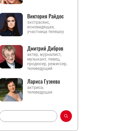
Виктория Райдос
экстрасенс,
ясновидящая,
участница телешоу
Дмитрий Дибров
актер, журналист,
музыкант, певец,
продюсер, режиссер,
телеведущий
Лариса Гузеева
актриса,
телеведущая