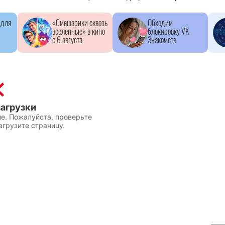
 для
«Смешарики сквозь
Обходим
вселенные» в кино
блокировку VK
с 6 августа
Знакомств