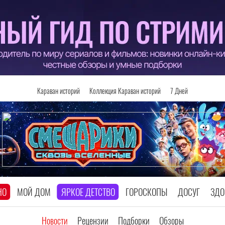
Караван историй
Коллекция Караван историй
7 Дней
НО
МОЙ ДОМ
ЯРКОЕ ДЕТСТВО
ГОРОСКОПЫ
ДОСУГ
ЗДО
Новости
Рецензии
Подборки
Обзоры