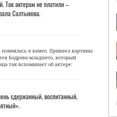
й. Так актерам не платили –
зала Салтыкова.
а появилась в камео. Приквел картины
ргея Бодрова-младшего, который
ца так вспоминает об актере:
чень сдержанный, воспитанный,
иятный».