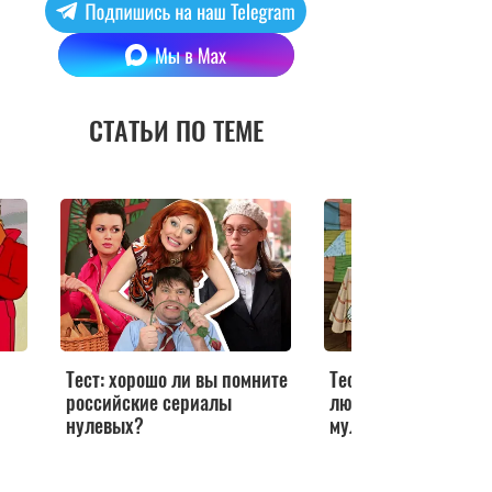
СТАТЬИ ПО ТЕМЕ
Тест: хорошо ли вы помните
Тест: продолжите ц
российские сериалы
любимых советских
нулевых?
мультфильмов