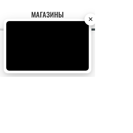
МАГАЗИНЫ
×
АО «Издательство СЕМЬ ДНЕЙ»
использует
cookie
для персонализации сервисов и
удобства пользователей. Вы можете
запретить сохранение cookie в настройках
своего браузера.
Хорошо