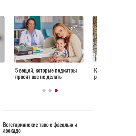
5 вещей, которые педиатры
Как укреплять имм
просят вас не делать
ребенка в сезон О