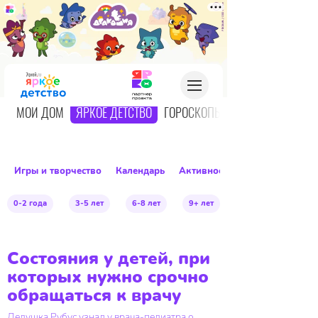
О
МОЙ ДОМ
ЯРКОЕ ДЕТСТВО
ГОРОСКОПЫ
Игры и творчество
Календарь
Активное детство
0-2 года
3-5 лет
6-8 лет
9+ лет
Состояния у детей, при
которых нужно срочно
обращаться к врачу
Дедушка Рубус узнал у врача-педиатра о