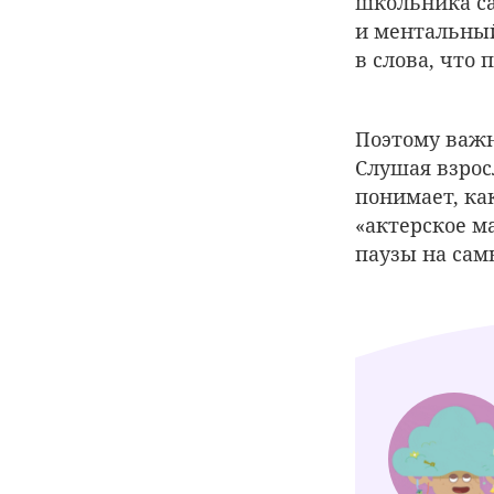
школьника са
и ментальный
в слова, что
Поэтому важн
Слушая взрос
понимает, ка
«актерское м
паузы на сам