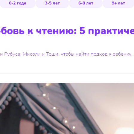
0-2 года
3-5 лет
6-8 лет
9+ лет
бовь к чтению: 5 практич
 Рубуса, Мисоли и Тоши, чтобы найти подход к ребенку.