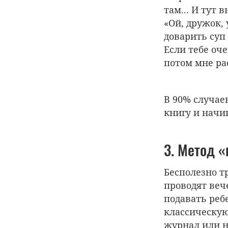
там... И тут 
«Ой, дружок, 
доварить суп 
Если тебе оче
потом мне ра
В 90% случае
книгу и начи
3. Метод 
Бесполезно т
проводят веч
подавать реб
классическую
журнал или н