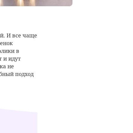
й. И все чаще
бенок
олики в
 и идут
ка не
обный подход