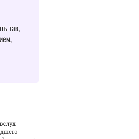
ть так,
ием,
вслух
адшего