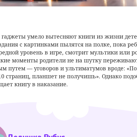
гаджеты умело вытесняют книги из жизни дете
здания с картинками пылятся на полке, пока ре
редной уровень в игре, смотрит мультики или р
такие моменты родители не на шутку переживают
м путем — уговоров и ультиматумов вроде: «По
0 страниц, планшет не получишь». Однако под
ает книгу в наказание.