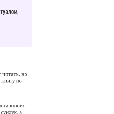
итуалом,
 читать, но
 книгу по
национного,
сундук, а