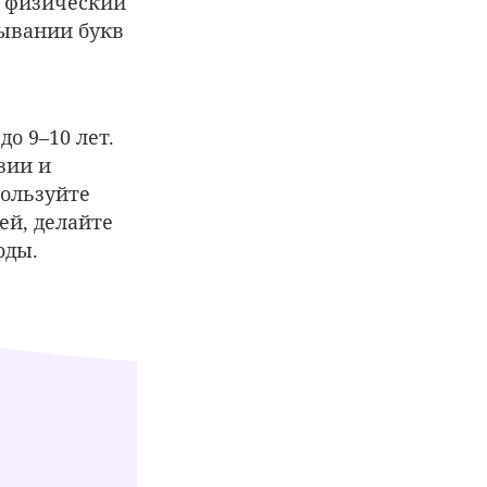
й физический
дывании букв
о 9–10 лет.
зии и
ользуйте
ей, делайте
оды.