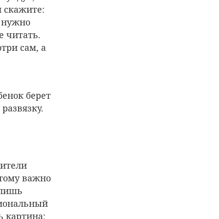
и скажите:
о нужно
е читать.
три сам, а
бенок берет
развязку.
дители
этому важно
 лишь
сиональный
ь картина: