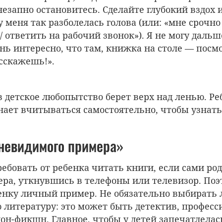
внезапно остановитесь. Сделайте глубокий вздох 
у меня так разболелась голова (или: «мне срочн
/ ответить на рабочий звонок»). Я не могу дальш
нь интересно, что там, книжка на столе — посмо
сскажешь!».
в детское любопытство берет верх над ленью. Ре
нает вчитываться самостоятельно, чтобы узнать 
«невидимого примера»
ребовать от ребенка читать книги, если сами ро
ера, уткнувшись в телефоны или телевизор. По
енку личный пример. Не обязательно выбирать
 литературу: это может быть детектив, профес
он-фикшн. Главное, чтобы у детей запечатлелас