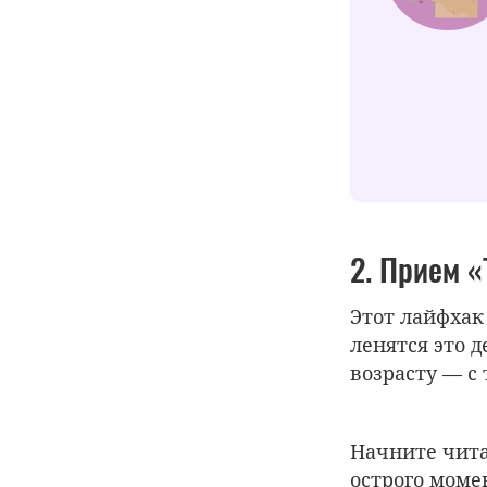
2. Прием 
Этот лайфхак
ленятся это 
возрасту — с
Начните чита
острого моме