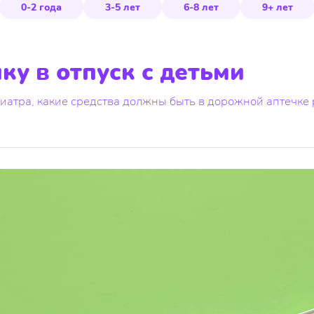
0-2 года
3-5 лет
6-8 лет
9+ лет
ку в отпуск с детьми
иатра, какие средства должны быть в дорожной аптечке 