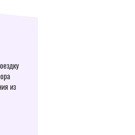
поездку
бора
ния из