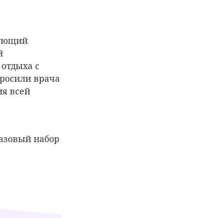
дующий
й
 отдыха с
росили врача
ия всей
азовый набор