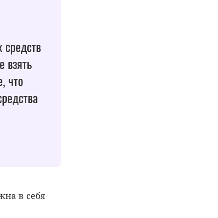
х средств
е взять
, что
средства
жна в себя