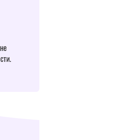
 не
сти.