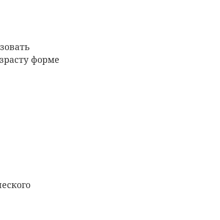
ьзовать
зрасту форме
ческого