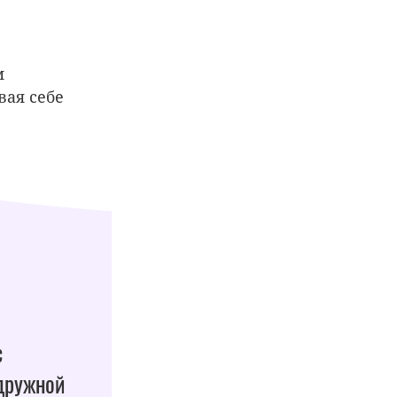
м
вая себе
с
 дружной