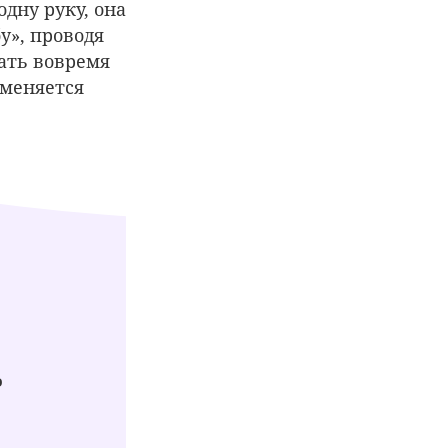
одну руку, она
у», проводя
ать вовремя
 меняется
ь