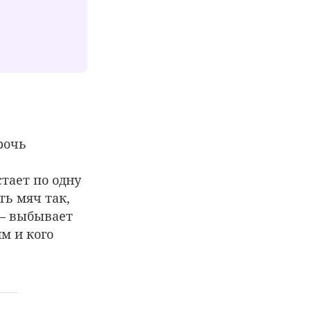
рочь
тает по одну
ть мяч так,
 – выбывает
м и кого