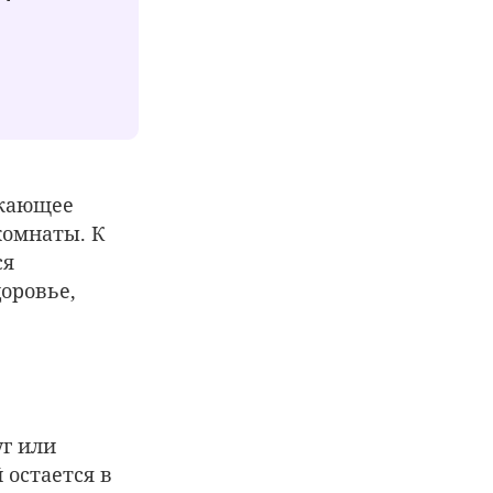
ужающее
комнаты. К
ся
доровье,
уг или
 остается в