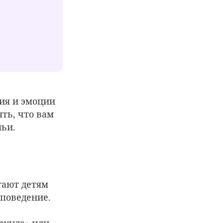
ия и эмоции
ять, что вам
мьи.
гают детям
 поведение.
ерунда» или