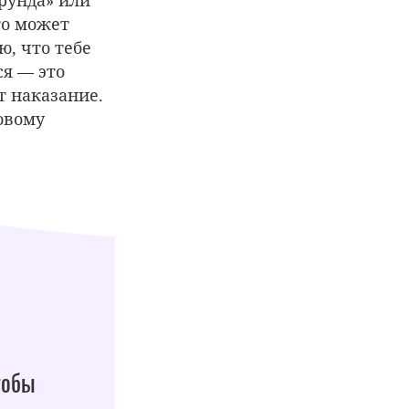
то может
ю, что тебе
ся — это
т наказание.
овому
тобы