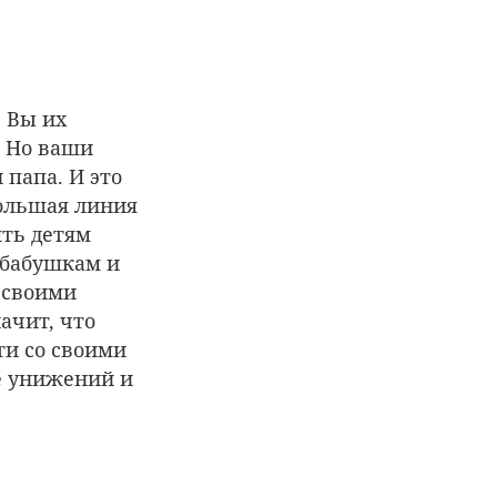
 Вы их
. Но ваши
 папа. И это
большая линия
ять детям
 бабушкам и
 своими
ачит, что
ти со своими
 унижений и