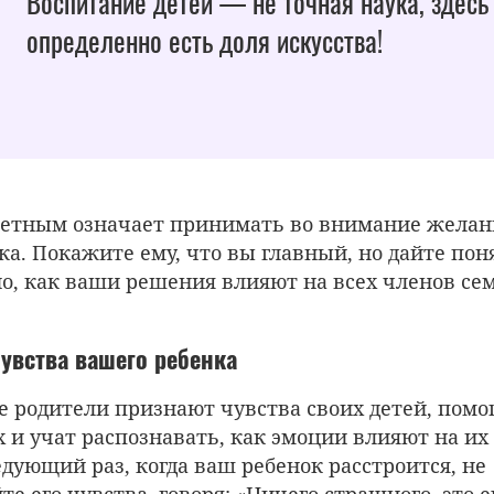
Воспитание детей — не точная наука, здесь
определенно есть доля искусства!
тетным означает принимать во внимание желан
ка. Покажите ему, что вы главный, но дайте пон
о, как ваши решения влияют на всех членов се
увства вашего ребенка
 родители признают чувства своих детей, помо
х и учат распознавать, как эмоции влияют на их
едующий раз, когда ваш ребенок расстроится, не
е его чувства, говоря: «Ничего страшного, это 