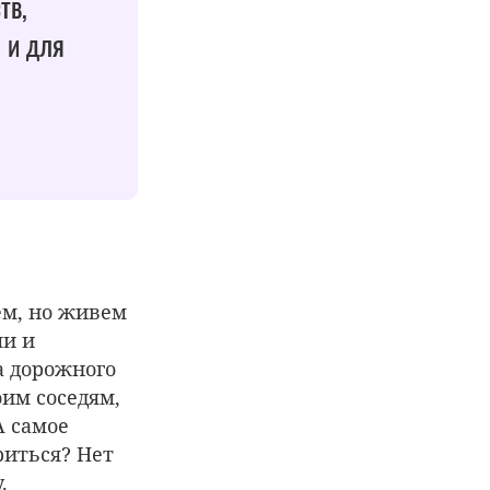
тв,
 и для
ем, но живем
ми и
а дорожного
им соседям,
А самое
риться? Нет
у.