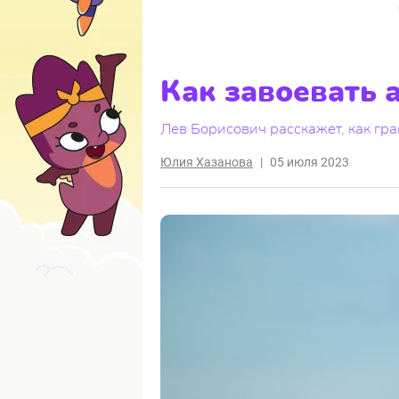
Как завоевать 
Лев Борисович расскажет, как гр
Юлия Хазанова
|
05 июля 2023