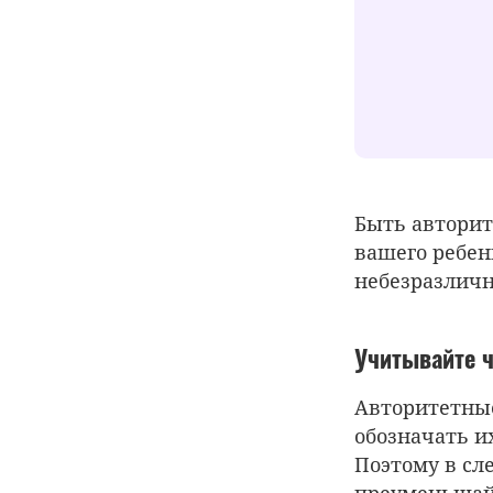
Быть автори
вашего ребен
небезразличн
Учитывайте ч
Авторитетные
обозначать и
Поэтому в сл
преуменьшайт