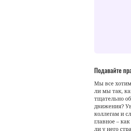
Подавайте пр
Мы все хотим
ли мы так, к
тщательно об
движения? Ув
коллегам и с
главное – как
ли у него стр