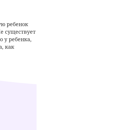
ую ребенок
Не существует
о у ребенка,
, как