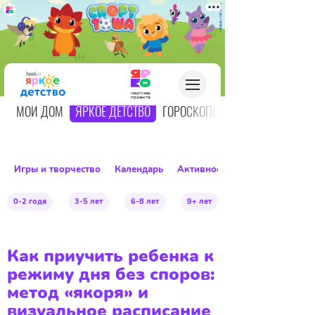
О
МОЙ ДОМ
ЯРКОЕ ДЕТСТВО
ГОРОСКОПЫ
Игры и творчество
Календарь
Активное детство
0-2 года
3-5 лет
6-8 лет
9+ лет
Как приучить ребенка к
режиму дня без споров:
метод «якоря» и
визуальное расписание