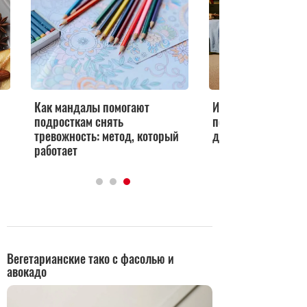
Как мандалы помогают
Игра «Найди отлич
подросткам снять
подросткам полезн
тревожность: метод, который
детали
работает