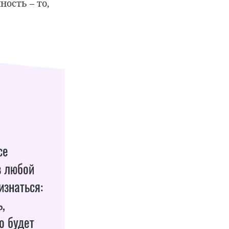
ость – то,
се
в любой
изнаться:
,
о будет