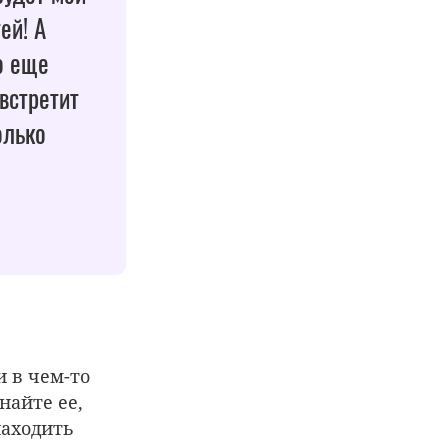
ей! А
о еще
 встретит
олько
и в чем-то
найте ее,
находить