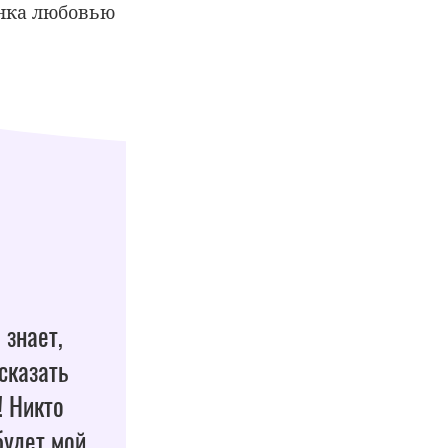
енка любовью
 знает,
сказать
! Никто
будет мой