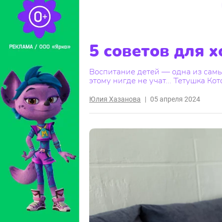
5 советов для 
Воспитание детей — одна из самы
этому нигде не учат... Тетушка К
Юлия Хазанова
|
05 апреля 2024