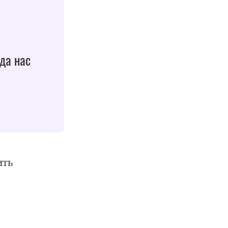
да нас
ить