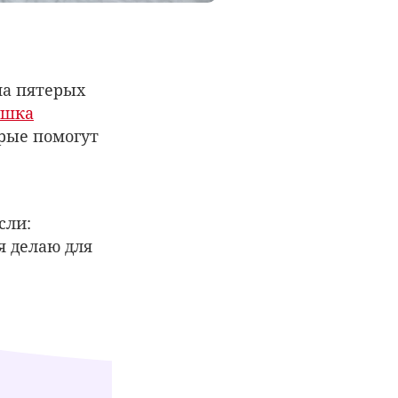
ма пятерых
ушка
орые помогут
сли:
я делаю для