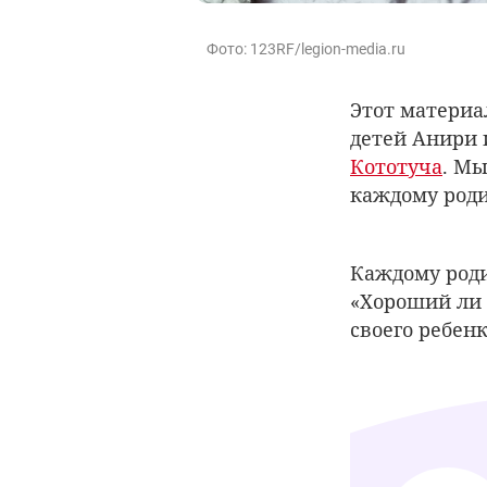
Фото: 123RF/legion-media.ru
Этот материа
детей Анири 
Кототуча
. Мы
каждому род
Каждому роди
«Хороший ли я
своего ребен