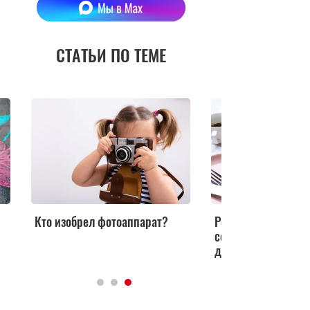
СТАТЬИ ПО ТЕМЕ
Кто изобрел фотоаппарат?
Ревень и клубника
сочетание для до
десертов