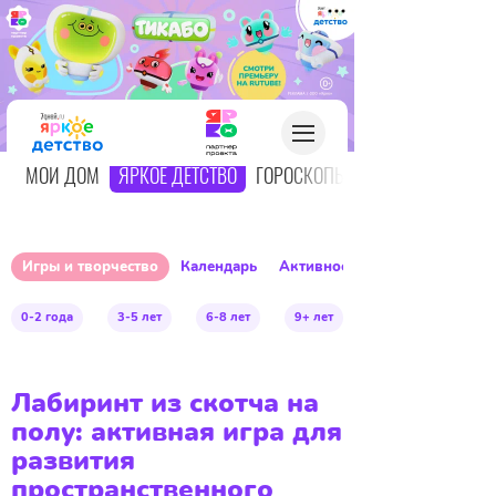
О
МОЙ ДОМ
ЯРКОЕ ДЕТСТВО
ГОРОСКОПЫ
Игры и творчество
Календарь
Активное детство
0-2 года
3-5 лет
6-8 лет
9+ лет
Лабиринт из скотча на
полу: активная игра для
развития
пространственного