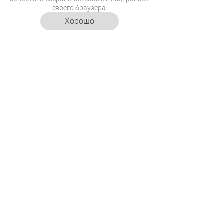
своего браузера.
движений.
Хорошо
30.07.2026
15:45
Фотоохота – занимательная
прогулка
Эдди и Рок знают, как превратить
обычную прогулку в увлекательный
квест и развить внимательность.