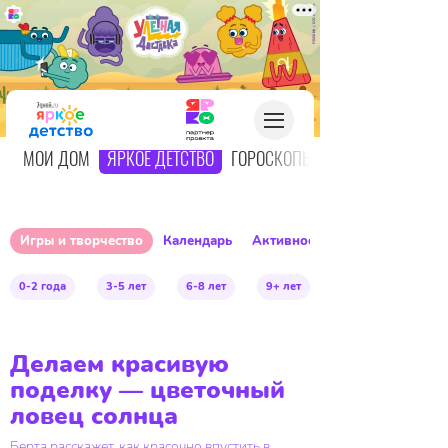
О
МОЙ ДОМ
ЯРКОЕ ДЕТСТВО
ГОРОСКОПЫ
Игры и творчество
Календарь
Активное детство
0-2 года
3-5 лет
6-8 лет
9+ лет
Делаем красивую
поделку — цветочный
ловец солнца
Берта расскажет, как красочно впустить в