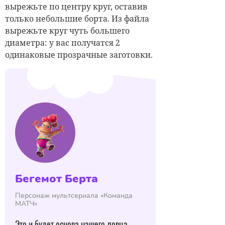
вырежьте
по центру круг, оставив
только
небольшие борта. Из файла
вырежьте
круг чуть большего
диаметра
:
у вас
получатся 2
одинаковые прозрачные
заготовки.
Бегемот Берта
Персонаж мультсериала «Команда
МАТЧ»
Это и будет основа нашего ловца