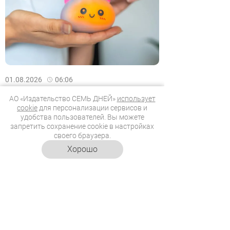
01.08.2026
06:06
Делаем антистресс-игрушки
АО «Издательство СЕМЬ ДНЕЙ»
использует
своими руками
cookie
для персонализации сервисов и
удобства пользователей. Вы можете
Клауди подскажет, как сделать
запретить сохранение cookie в настройках
игрушки, которые быстро помогут
своего браузера.
успокоиться.
Хорошо