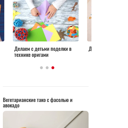
Делаем с детьми поделки в
Делаем слайм сво
технике оригами