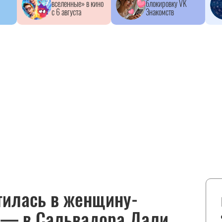
вселенные» в кино
блокировку VK
с 6 августа
Знакомств
тилась в женщину-
а — в Сальвадора Дали