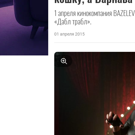
1 апреля кинокомпания BAZELEV
«Дабл трабл».
01 апреля 2015