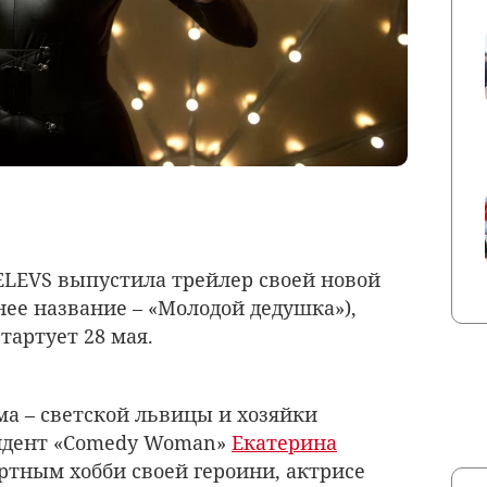
LEVS выпустила трейлер своей новой
нее название – «Молодой дедушка»),
тартует 28 мая.
ма – светской львицы и хозяйки
зидент «Comedy Woman»
Екатерина
артным хобби своей героини, актрисе