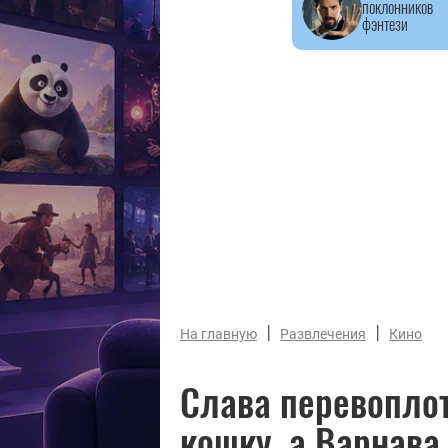
поклонников
фэнтези
|
|
На главную
Развлечения
Кино
Слава перевопло
кошку, а Варнав