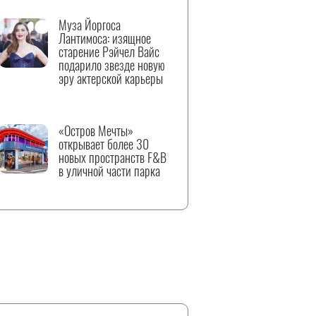
Муза Йоргоса
Лантимоса: изящное
старение Рэйчел Вайс
подарило звезде новую
эру актерской карьеры
«Остров Мечты»
открывает более 30
новых пространств F&B
в уличной части парка