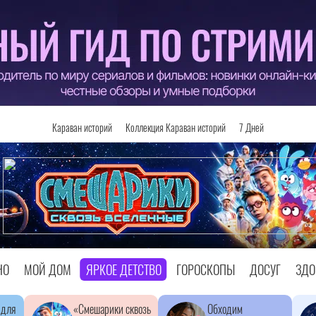
Караван историй
Коллекция Караван историй
7 Дней
НО
МОЙ ДОМ
ЯРКОЕ ДЕТСТВО
ГОРОСКОПЫ
ДОСУГ
ЗДО
 для
«Смешарики сквозь
Обходим